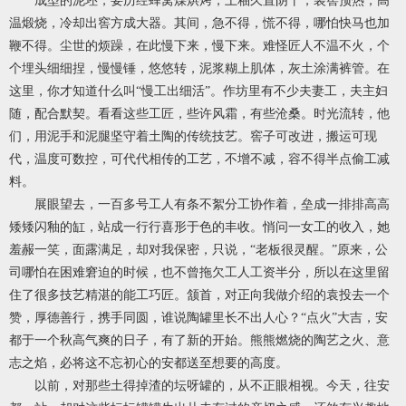
成型的泥坯，要历经蜂窝煤烘烤，上釉久置阴干，装窖预热，高
温煅烧，冷却出窖方成大器。其间，急不得，慌不得，哪怕快马也加
鞭不得。尘世的烦躁，在此慢下来，慢下来。难怪匠人不温不火，个
个埋头细细捏，慢慢锤，悠悠转，泥浆糊上肌体，灰土涂满裤管。在
这里，你才知道什么叫“慢工出细活”。作坊里有不少夫妻工，夫主妇
随，配合默契。看看这些工匠，些许风霜，有些沧桑。时光流转，他
们，用泥手和泥腿坚守着土陶的传统技艺。窖子可改进，搬运可现
代，温度可数控，可代代相传的工艺，不增不减，容不得半点偷工减
料。
展眼望去，一百多号工人有条不絮分工协作着，垒成一排排高高
矮矮闪釉的缸，站成一行行喜形于色的丰收。悄问一女工的收入，她
羞赧一笑，面露满足，却对我保密，只说，“老板很灵醒。”原来，公
司哪怕在困难窘迫的时候，也不曾拖欠工人工资半分，所以在这里留
住了很多技艺精湛的能工巧匠。颔首，对正向我做介绍的袁投去一个
赞，厚德善行，携手同圆，谁说陶罐里长不出人心？“点火”大吉，安
都于一个秋高气爽的日子，有了新的开始。熊熊燃烧的陶艺之火、意
志之焰，必将这不忘初心的安都送至想要的高度。
以前，对那些土得掉渣的坛呀罐的，从不正眼相视。今天，往安