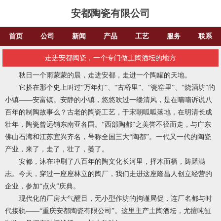
安都陶瓷有限公司
首页
公司
新闻
产品
工艺
服务
联系
走进安都陶瓷，一个专门做土陶酒坛的地方
秋日一个雨蒙蒙的晨，走进安都，走进一个陶罐的天地。
它挤在那个史上叫过“万年灯”、“古桥里”、“瓷窑里”、“烧酒坊”的
小镇——安富镇。安静的小镇，悠悠吹过一缕清风，是在喃喃诉说八
百年的制陶故事么？古老的陶瓷工艺，于宋朝呱呱落地，在明清长成
壮年，陶瓷曾远销东南亚各国。“西部陶都”之美誉不径而走，与广东
佛山石湾和江苏宜兴齐名，号称全国三大“陶都”。一代又一代的陶瓷
产业，来了，走了，壮了，萎了。
安都，沐在冲刷了八百年的陶文化长河里，择木而栖，踌躇满
志。今天，穿过一座座林立的陶厂，我们走进这座隆昌人创立经营的
企业，参加“点火”庆典。
现代化的厂房大气醒目，无小型作坊的拘谨局促，连厂名都与时
代接轨——“重庆安都陶瓷有限公司”。这里主产土陶酒坛，尤擅吨缸