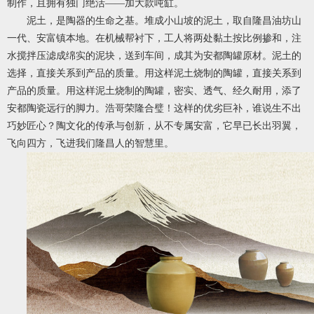
制作，且拥有独门绝活——加大款吨缸。
泥土，是陶器的生命之基。堆成小山坡的泥土，取自隆昌油坊山
一代、安富镇本地。在机械帮衬下，工人将两处黏土按比例掺和，注
水搅拌压滤成绵实的泥块，送到车间，成其为安都陶罐原材。泥土的
选择，直接关系到产品的质量。用这样泥土烧制的陶罐，直接关系到
产品的质量。用这样泥土烧制的陶罐，密实、透气、经久耐用，添了
安都陶瓷远行的脚力。浩哥荣隆合璧！这样的优劣巨补，谁说生不出
巧妙匠心？陶文化的传承与创新，从不专属安富，它早已长出羽翼，
飞向四方，飞进我们隆昌人的智慧里。