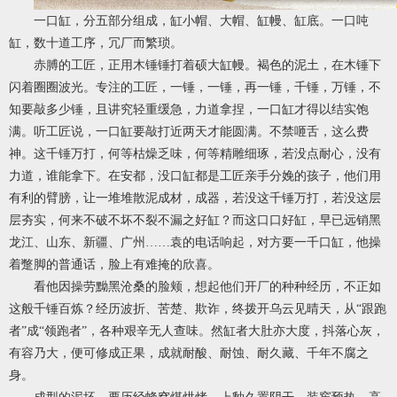
一口缸，分五部分组成，缸小帽、大帽、缸幔、缸底。一口吨
缸，数十道工序，冗厂而繁琐。
赤膊的工匠，正用木锤锤打着硕大缸幔。褐色的泥土，在木锤下
闪着圈圈波光。专注的工匠，一锤，一锤，再一锤，千锤，万锤，不
知要敲多少锤，且讲究轻重缓急，力道拿捏，一口缸才得以结实饱
满。听工匠说，一口缸要敲打近两天才能圆满。不禁咂舌，这么费
神。这千锤万打，何等枯燥乏味，何等精雕细琢，若没点耐心，没有
力道，谁能拿下。在安都，没口缸都是工匠亲手分娩的孩子，他们用
有利的臂膀，让一堆堆散泥成材，成器，若没这千锤万打，若没这层
层夯实，何来不破不坏不裂不漏之好缸？而这口口好缸，早已远销黑
龙江、山东、新疆、广州……袁的电话响起，对方要一千口缸，他操
着蹩脚的普通话，脸上有难掩的欣喜。
看他因操劳黝黑沧桑的脸颊，想起他们开厂的种种经历，不正如
这般千锤百炼？经历波折、苦楚、欺诈，终拨开乌云见晴天，从“跟跑
者”成“领跑者”，各种艰辛无人查味。然缸者大肚亦大度，抖落心灰，
有容乃大，便可修成正果，成就耐酸、耐蚀、耐久藏、千年不腐之
身。