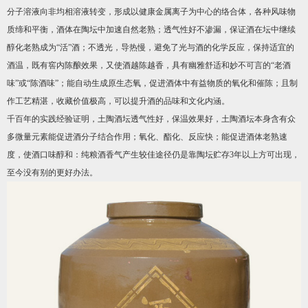
分子溶液向非均相溶液转变，形成以健康金属离子为中心的络合体，各种风味物
质缔和平衡，酒体在陶坛中加速自然老熟；透气性好不渗漏，保证酒在坛中继续
醇化老熟成为“活”酒；不透光，导热慢，避免了光与酒的化学反应，保持适宜的
酒温，既有窖内陈酿效果，又使酒越陈越香，具有幽雅舒适和妙不可言的“老酒
味”或“陈酒味”；能自动生成原生态氧，促进酒体中有益物质的氧化和催陈；且制
作工艺精湛，收藏价值极高，可以提升酒的品味和文化内涵。
千百年的实践经验证明，土陶酒坛透气性好，保温效果好，土陶酒坛本身含有众
多微量元素能促进酒分子结合作用；氧化、酯化、反应快；能促进酒体老熟速
度，使酒口味醇和：纯粮酒香气产生较佳途径仍是靠陶坛贮存3年以上方可出现，
至今没有别的更好办法。