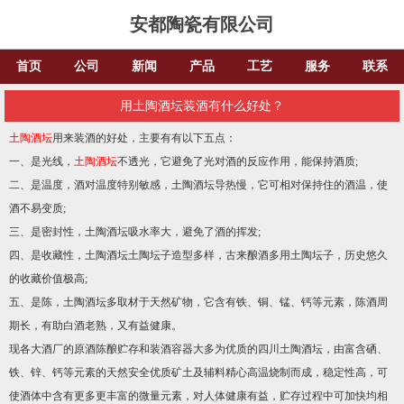
安都陶瓷有限公司
首页
公司
新闻
产品
工艺
服务
联系
用土陶酒坛装酒有什么好处？
土陶酒坛
用来装酒的好处，主要有有以下五点：
一、是光线，
土陶酒坛
不透光，它避免了光对酒的反应作用，能保持酒质;
二、是温度，酒对温度特别敏感，
土陶酒坛
导热慢，它可相对保持住的酒温，使
酒不易变质;
三、是密封性，
土陶酒坛
吸水率大，避免了酒的挥发;
四、是收藏性，
土陶酒坛
土陶坛子造型多样，古来酿酒多用土陶坛子，历史悠久
的收藏价值极高;
五、是陈，
土陶酒坛
多取材于天然矿物，它含有铁、铜、锰、钙等元素，陈酒周
期长，有助白酒老熟，又有益健康。
现各大酒厂的原酒陈酿贮存和装酒容器大多为优质的四川土陶酒坛，由富含硒、
铁、锌、钙等元素的天然安全优质矿土及辅料精心高温烧制而成，稳定性高，可
使酒体中含有更多更丰富的微量元素，对人体健康有益，贮存过程中可加快均相